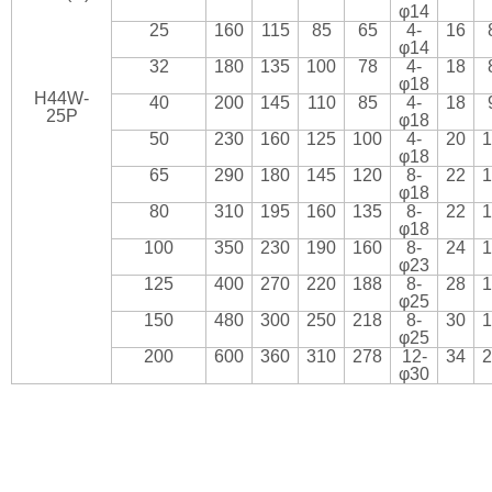
φ14
25
160
115
85
65
4-
16
φ14
32
180
135
100
78
4-
18
φ18
H44W-
40
200
145
110
85
4-
18
25P
φ18
50
230
160
125
100
4-
20
1
φ18
65
290
180
145
120
8-
22
1
φ18
80
310
195
160
135
8-
22
1
φ18
100
350
230
190
160
8-
24
1
φ23
125
400
270
220
188
8-
28
1
φ25
150
480
300
250
218
8-
30
1
φ25
200
600
360
310
278
12-
34
2
φ30