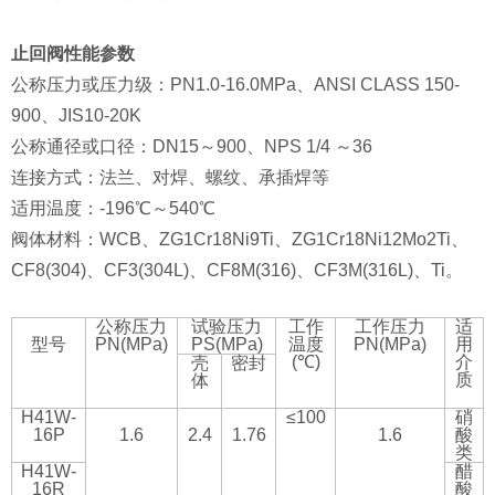
止回阀性能参数
公称压力或压力级：PN1.0-16.0MPa、ANSI CLASS 150-
900、JIS10-20K
公称通径或口径：DN15～900、NPS 1/4 ～36
连接方式：法兰、对焊、螺纹、承插焊等
适用温度：-196℃～540℃
阀体材料：WCB、ZG1Cr18Ni9Ti、ZG1Cr18Ni12Mo2Ti、
CF8(304)、CF3(304L)、CF8M(316)、CF3M(316L)、Ti。
公称压力
试验压力
工作
工作压力
适
型号
PN(MPa)
PS(MPa)
温度
PN(MPa)
用
(℃)
介
壳
密封
质
体
H41W-
≤100
硝
16P
1.6
2.4
1.76
1.6
酸
类
H41W-
醋
16R
酸