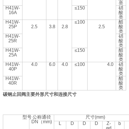
类
H41W-
≤150
硝
16A
酸
类
H41W-
≤100
醋
25P
2.5
3.8
2.8
2.5
酸
类
H41W-
硝
25R
酸
类
H41W-
≤150
醋
25A
酸
类
H41W-
4.0
6.0
4.0
≤100
4.0
硝
40P
酸
类
H41W-
醋
40R
酸
类
碳钢止回阀主要外形尺寸和连接尺寸
型号
公称通径
尺寸(mm)
DN（mm)
L
D
D
D
Z-
b
φd